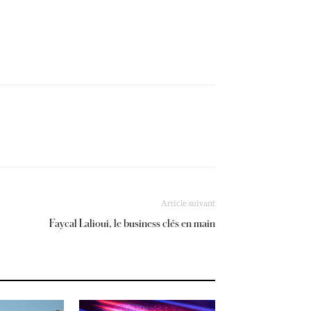
Article suivant
Faycal Lalioui, le business clés en main