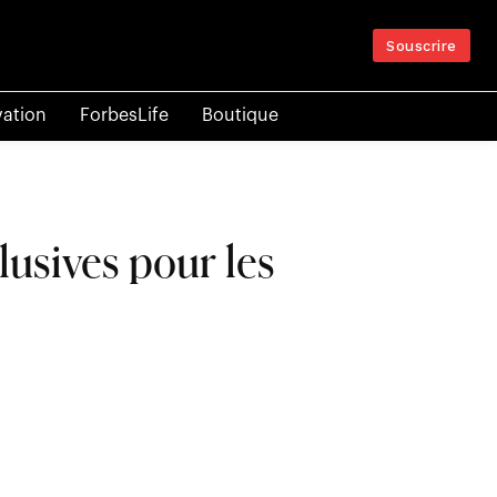
Souscrire
vation
ForbesLife
Boutique
lusives pour les