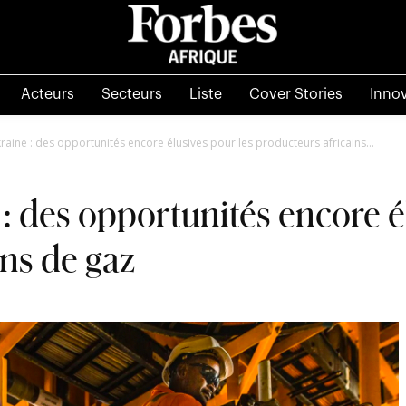
Acteurs
Secteurs
Liste
Cover Stories
Inno
aine : des opportunités encore élusives pour les producteurs africains...
: des opportunités encore é
ins de gaz