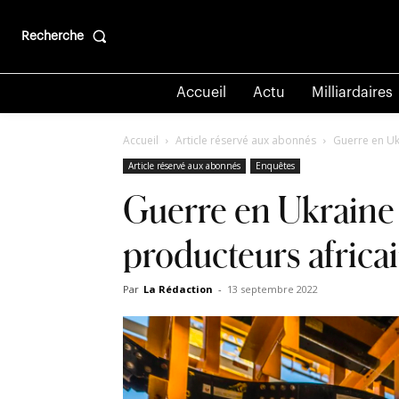
Recherche
Accueil
Actu
Milliardaires
Accueil
Article réservé aux abonnés
Guerre en Ukr
Article réservé aux abonnés
Enquêtes
Guerre en Ukraine 
producteurs africa
Par
La Rédaction
-
13 septembre 2022