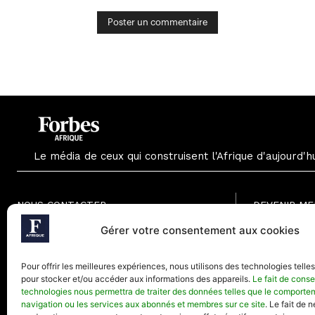
Le média de ceux qui construisent l'Afrique d'aujourd'h
NOUS CONTACTER
DEVENIR M
Formule Grat
Gérer votre consentement aux cookies
Paris - France
Formule Men
Téléphone (Paris) : +33(0) 1.82.88.18.33
Formule Annu
Pour offrir les meilleures expériences, nous utilisons des technologies telle
Mail : contact@forbesafrique.com
pour stocker et/ou accéder aux informations des appareils.
Le fait de conse
technologies nous permettra de traiter des données telles que le comporte
navigation ou les services aux abonnés et membres sur ce site
. Le fait de 