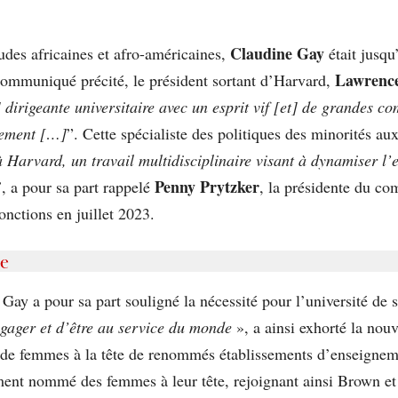
Claudine Gay
udes africaines et afro-américaines,
était jusqu
Lawrenc
communiqué précité, le président sortant d’Harvard,
] dirigeante universitaire avec un esprit vif [et] de grandes c
gement […]
”. Cette spécialiste des politiques des minorités aux
e à Harvard, un travail multidisciplinaire visant à dynamiser 
Penny Prytzker
”
, a pour sa part rappelé
, la présidente du com
onctions en juillet 2023.
de
Gay a pour sa part souligné la nécessité pour l’université de
ngager et d’être au service du monde
», a ainsi exhorté la nouv
e de femmes à la tête de renommés établissements d’enseignem
ement nommé des femmes à leur tête, rejoignant ainsi Brown et