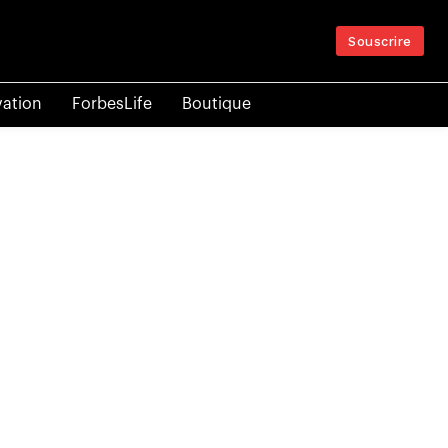
Souscrire
vation
ForbesLife
Boutique