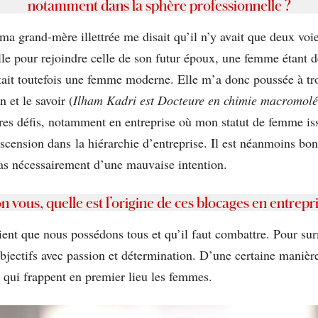
notamment dans la sphère professionnelle ?
ma grand-mère illettrée me disait qu’il n’y avait que deux vo
elle pour rejoindre celle de son futur époux, une femme étant 
était toutefois une femme moderne. Elle m’a donc poussée à t
 et le savoir (
Ilham Kadri est Docteure en chimie macromoléc
utres défis, notamment en entreprise où mon statut de femme is
ascension dans la hiérarchie d’entreprise. Il est néanmoins bon
pas nécessairement d’une mauvaise intention.
n vous, quelle est l’origine de ces blocages en entrepr
ient que nous possédons tous et qu’il faut combattre. Pour su
bjectifs avec passion et détermination. D’une certaine manière
s, qui frappent en premier lieu les femmes.