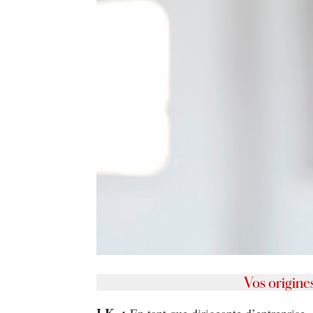
Vos origines
I.K. :
En tant que dirigeante d’entreprise, 