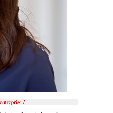
’entreprise ?
dministrez, il importe de connaître son