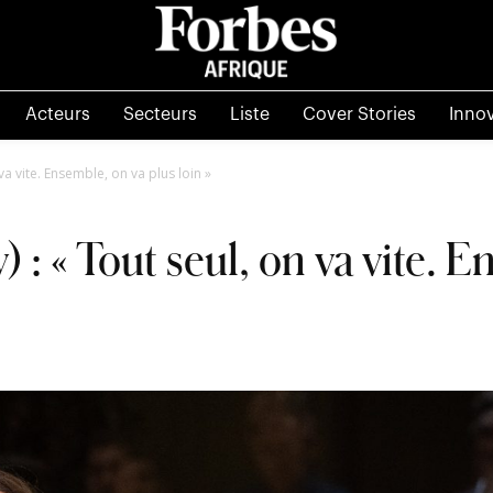
Acteurs
Secteurs
Liste
Cover Stories
Inno
 va vite. Ensemble, on va plus loin »
) : « Tout seul, on va vite. 