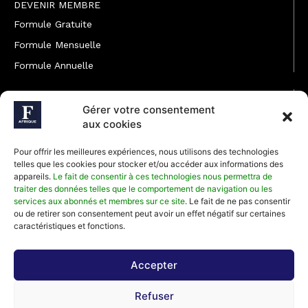
DEVENIR MEMBRE
Formule Gratuite
Formule Mensuelle
Formule Annuelle
JOINDRE L'ÉQUIPE
Gérer votre consentement
Rédaction
aux cookies
Service partenariat
Pour offrir les meilleures expériences, nous utilisons des technologies
Développement commercial
telles que les cookies pour stocker et/ou accéder aux informations des
appareils.
Le fait de consentir à ces technologies nous permettra de
Communiquer avec Forbes Afrique
traiter des données telles que le comportement de navigation ou les
services aux abonnés et membres sur ce site
. Le fait de ne pas consentir
ou de retirer son consentement peut avoir un effet négatif sur certaines
Média Kit 2026
caractéristiques et fonctions.
Accepter
Abonnez-vous à la newsletter de Forbes Afrique et recevez
Refuser
régulièrement nos meilleurs articles