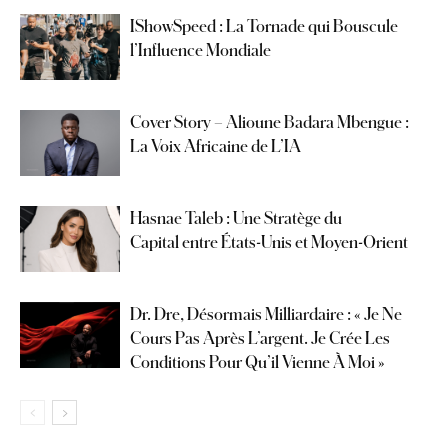
IShowSpeed : La Tornade qui Bouscule
l’Influence Mondiale
Cover Story – Alioune Badara Mbengue :
La Voix Africaine de L’IA
Hasnae Taleb : Une Stratège du
Capital entre États-Unis et Moyen-Orient
Dr. Dre, Désormais Milliardaire : « Je Ne
Cours Pas Après L’argent. Je Crée Les
Conditions Pour Qu’il Vienne À Moi »