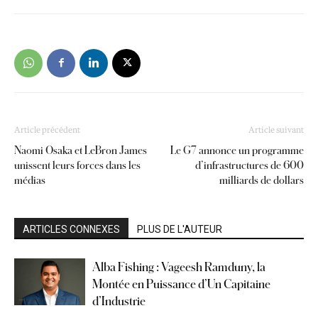
Article précédent
Article suivant
Naomi Osaka et LeBron James
Le G7 annonce un programme
unissent leurs forces dans les
d’infrastructures de 600
médias
milliards de dollars
ARTICLES CONNEXES
PLUS DE L'AUTEUR
Alba Fishing : Vageesh Ramduny, la
Montée en Puissance d’Un Capitaine
d’Industrie