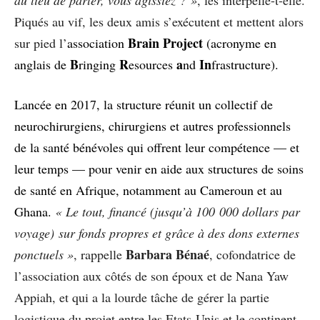
Piqués au vif, les deux amis s’exécutent et mettent alors
Brain Project
sur pied l’
association
(acronyme en
B
R
a
In
anglais de
ringing
esources
nd
frastructure).
Lancée en 2017, la structure réunit un collectif de
neurochirurgiens, chirurgiens et autres professionnels
de la santé bénévoles qui offrent leur compétence — et
leur temps — pour venir en aide aux structures de soins
de santé en Afrique, notamment au Cameroun et au
Ghana.
« Le tout, financé (jusqu’à 100 000 dollars par
voyage) sur fonds propres et grâce à des dons externes
Barbara Bénaé
ponctuels »
, rappelle
, cofondatrice de
l’association aux côtés de son époux et de Nana Yaw
Appiah, et qui a la lourde tâche de gérer la partie
logistique du projet entre les Etats-Unis et le continent