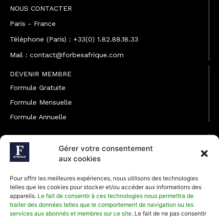
NOUS CONTACTER
Paris - France
Téléphone (Paris) : +33(0) 1.82.88.18.33
Mail : contact@forbesafrique.com
DEVENIR MEMBRE
Formule Gratuite
Formule Mensuelle
Formule Annuelle
JOINDRE L'ÉQUIPE
Gérer votre consentement
Rédaction
aux cookies
Service partenariat
Pour offrir les meilleures expériences, nous utilisons des technologies
Développement commercial
telles que les cookies pour stocker et/ou accéder aux informations des
appareils.
Le fait de consentir à ces technologies nous permettra de
Communiquer avec Forbes Afrique
traiter des données telles que le comportement de navigation ou les
services aux abonnés et membres sur ce site
. Le fait de ne pas consentir