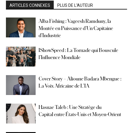
ARTICLES CONNEXES
PLUS DE L'AUTEUR
Alba Fishing : Vageesh Ramduny, la
Montée en Puissance d’Un Capitaine
d’Industrie
IShowSpeed : La Tornade qui Bouscule
l’Influence Mondiale
Cover Story – Alioune Badara Mbengue :
La Voix Africaine de L’IA
Hasnae Taleb : Une Stratège du
Capital entre États-Unis et Moyen-Orient