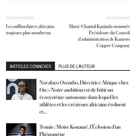
Article précédent
Article suivant
Les milliardaires africains
Marie-Chantal Kaninda nommée
toujours plus nombreux
Présidente du Conseil
d’administration de Kamoto
Copper Company
ARTICLES CONNEXES
PLUS DE L'AUTEUR
Navalayo Osembo, Directrice Afrique chez
On :« Notre ambition est de bâtir un
écosystème autonome dans lequel les
athlètes et les créateurs africains évoluent
et...
Tennis : Moïse Kouamé, l’Éclosion d’un
Phénomène