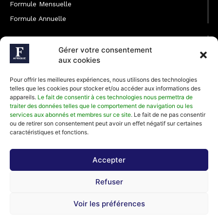
Formule Mensuelle
Formule Annuelle
JOINDRE L'ÉQUIPE
Gérer votre consentement
Rédaction
aux cookies
Service partenariat
Pour offrir les meilleures expériences, nous utilisons des technologies
Développement commercial
telles que les cookies pour stocker et/ou accéder aux informations des
appareils.
Le fait de consentir à ces technologies nous permettra de
Communiquer avec Forbes Afrique
traiter des données telles que le comportement de navigation ou les
services aux abonnés et membres sur ce site
. Le fait de ne pas consentir
ou de retirer son consentement peut avoir un effet négatif sur certaines
Média Kit 2026
caractéristiques et fonctions.
Accepter
Abonnez-vous à la newsletter de Forbes Afrique et recevez
Refuser
régulièrement nos meilleurs articles
Voir les préférences
©2026 Forbes Afrique, Tous Droits Réservés.