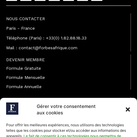
NOUS CONTACTER
Paris - France
Téléphone (Paris) : +33(0) 1.82.88.18.33
Mail : contact@forbesafrique.com
DEVENIR MEMBRE
Formule Gratuite
Formule Mensuelle
Formule Annuelle
JOINDRE L'ÉQUIPE
Gérer votre consentement
Rédaction
aux cookies
Service partenariat
Pour offrir les meilleures expériences, nous utilisons des technologies
Développement commercial
telles que les cookies pour stocker et/ou accéder aux informations des
appareils.
Le fait de consentir à ces technologies nous permettra de