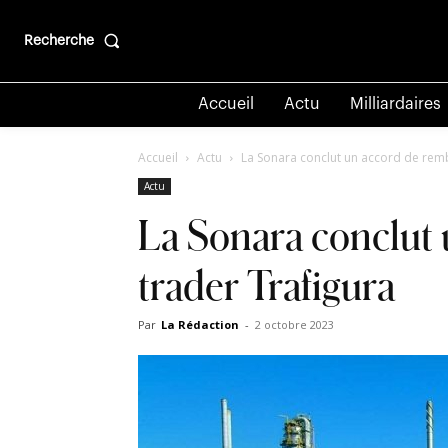
Recherche
Accueil
Actu
Milliardaires
Accueil
Actu
La Sonara conclut un accord de remb
Actu
La Sonara conclut 
trader Trafigura
Par
La Rédaction
-
2 octobre 2023