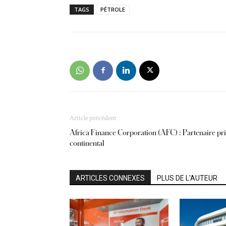
TAGS
PÉTROLE
Article précédent
Africa Finance Corporation (AFC) : Partenaire pr
continental
ARTICLES CONNEXES
PLUS DE L'AUTEUR