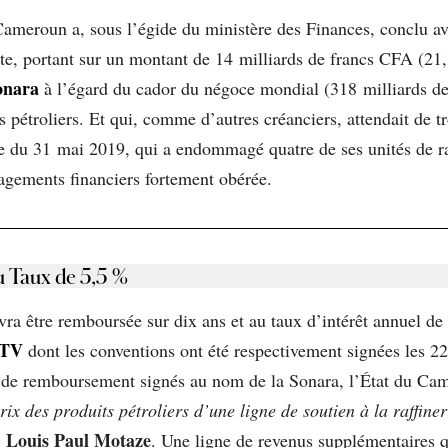
Cameroun a, sous l’égide du ministère des Finances, conclu av
tte, portant sur un montant de 14 milliards de francs CFA (2
onara
à l’égard du cador du négoce mondial (318 milliards de d
s pétroliers. Et qui, comme d’autres créanciers, attendait de 
 du 31 mai 2019, qui a endommagé quatre de ses unités de raff
gagements financiers fortement obérée.
u Taux de 5,5 %
ra être remboursée sur dix ans et au taux d’intérêt annuel de
TV
dont les conventions ont été respectivement signées les 2
s de remboursement signés au nom de la Sonara, l’État du Came
 prix des produits pétroliers d’une ligne de soutien à la raffi
Louis Paul Motaze
,
. Une ligne de revenus supplémentaires qu