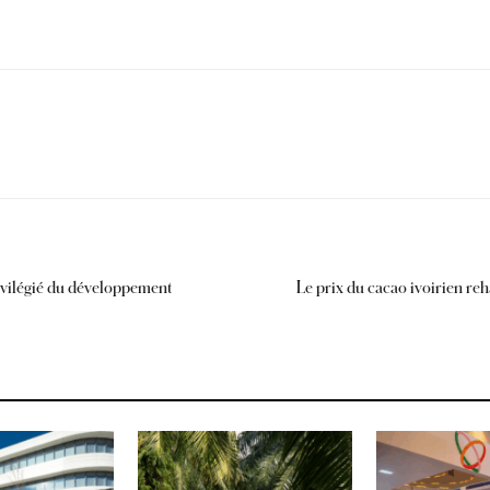
ivilégié du développement
Le prix du cacao ivoirien r