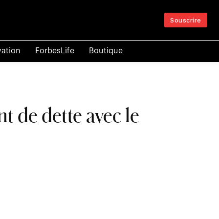
Souscrire
vation
ForbesLife
Boutique
 de dette avec le