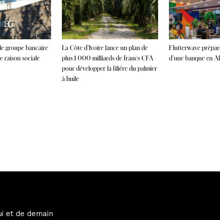
 le groupe bancaire
La Côte d’Ivoire lance un plan de
Flutterwave prépare
 raison sociale
plus 1 000 milliards de francs CFA
d’une banque en Afr
pour développer la filière du palmier
à huile
ui et de demain