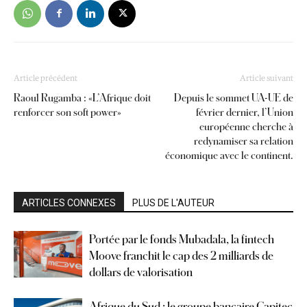
Article précédent
Article suivant
Raoul Rugamba : «L’Afrique doit
Depuis le sommet UA-UE de
renforcer son soft power»
février dernier, l’Union
européenne cherche à
redynamiser sa relation
économique avec le continent.
ARTICLES CONNEXES
PLUS DE L'AUTEUR
Portée par le fonds Mubadala, la fintech
Moove franchit le cap des 2 milliards de
dollars de valorisation
Afrique du Sud : le groupe bancaire Capitec