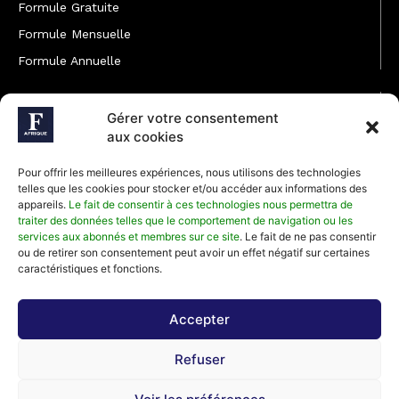
Formule Gratuite
Formule Mensuelle
Formule Annuelle
JOINDRE L'ÉQUIPE
Gérer votre consentement
Rédaction
aux cookies
Service partenariat
Pour offrir les meilleures expériences, nous utilisons des technologies
Développement commercial
telles que les cookies pour stocker et/ou accéder aux informations des
appareils.
Le fait de consentir à ces technologies nous permettra de
Communiquer avec Forbes Afrique
traiter des données telles que le comportement de navigation ou les
services aux abonnés et membres sur ce site
. Le fait de ne pas consentir
ou de retirer son consentement peut avoir un effet négatif sur certaines
Média Kit 2026
caractéristiques et fonctions.
Accepter
Abonnez-vous à la newsletter de Forbes Afrique et recevez
Refuser
régulièrement nos meilleurs articles