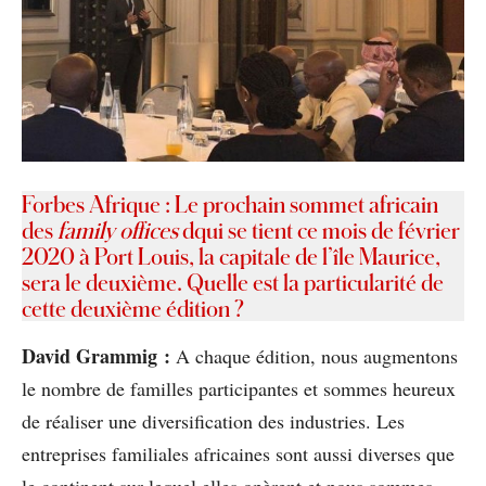
Forbes Afrique : Le prochain sommet africain
des
family offices
dqui se tient ce mois de février
2020 à Port Louis, la capitale de l’île Maurice,
sera le deuxième. Quelle est la particularité de
cette deuxième édition ?
David Grammig :
A chaque édition, nous augmentons
le nombre de familles participantes et sommes heureux
de réaliser une diversification des industries. Les
entreprises familiales africaines sont aussi diverses que