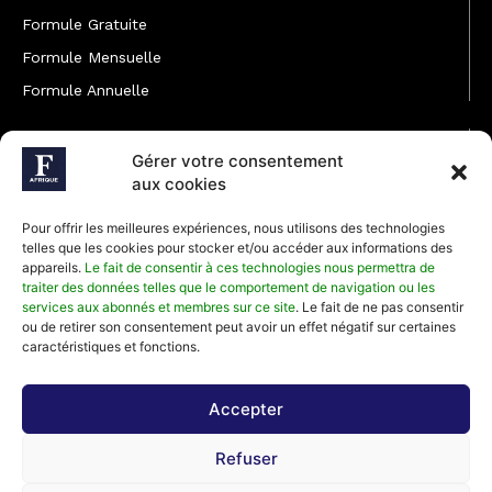
Formule Gratuite
Formule Mensuelle
Formule Annuelle
JOINDRE L'ÉQUIPE
Gérer votre consentement
Rédaction
aux cookies
Service partenariat
Pour offrir les meilleures expériences, nous utilisons des technologies
Développement commercial
telles que les cookies pour stocker et/ou accéder aux informations des
appareils.
Le fait de consentir à ces technologies nous permettra de
Communiquer avec Forbes Afrique
traiter des données telles que le comportement de navigation ou les
services aux abonnés et membres sur ce site
. Le fait de ne pas consentir
ou de retirer son consentement peut avoir un effet négatif sur certaines
Média Kit 2026
caractéristiques et fonctions.
Accepter
Abonnez-vous à la newsletter de Forbes Afrique et recevez
Refuser
régulièrement nos meilleurs articles