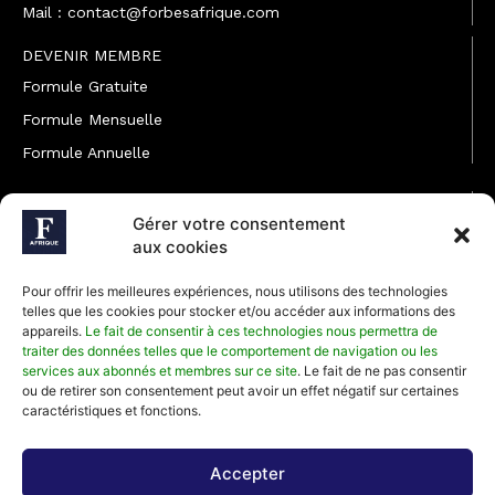
Mail : contact@forbesafrique.com
DEVENIR MEMBRE
Formule Gratuite
Formule Mensuelle
Formule Annuelle
JOINDRE L'ÉQUIPE
Gérer votre consentement
Rédaction
aux cookies
Service partenariat
Pour offrir les meilleures expériences, nous utilisons des technologies
Développement commercial
telles que les cookies pour stocker et/ou accéder aux informations des
appareils.
Le fait de consentir à ces technologies nous permettra de
Communiquer avec Forbes Afrique
traiter des données telles que le comportement de navigation ou les
services aux abonnés et membres sur ce site
. Le fait de ne pas consentir
ou de retirer son consentement peut avoir un effet négatif sur certaines
Média Kit 2026
caractéristiques et fonctions.
Accepter