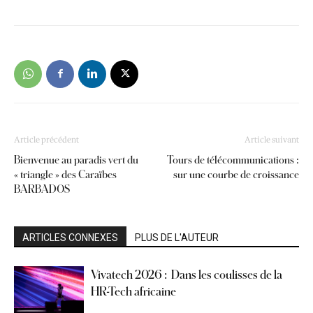
Article précédent
Article suivant
Bienvenue au paradis vert du
Tours de télécommunications :
« triangle » des Caraïbes
sur une courbe de croissance
BARBADOS
ARTICLES CONNEXES
PLUS DE L'AUTEUR
Vivatech 2026 : Dans les coulisses de la
HR-Tech africaine