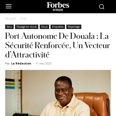
Accueil
Actu
Actu
Passage en revue
Focus
Enquêtes
Reportage
Port Autonome De Douala : La
Sécurité Renforcée, Un Vecteur
d’Attractivité
Par
La Rédaction
-
11 mai 2025