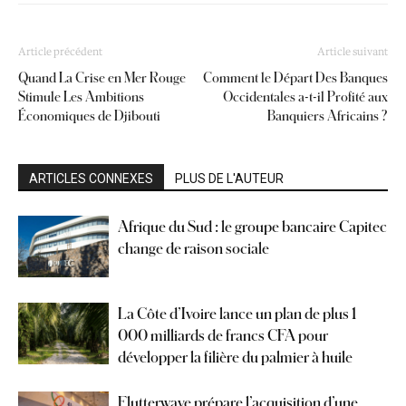
Article précédent
Article suivant
Quand La Crise en Mer Rouge
Comment le Départ Des Banques
Stimule Les Ambitions
Occidentales a-t-il Profité aux
Économiques de Djibouti
Banquiers Africains ?
ARTICLES CONNEXES
PLUS DE L'AUTEUR
Afrique du Sud : le groupe bancaire Capitec
change de raison sociale
La Côte d’Ivoire lance un plan de plus 1
000 milliards de francs CFA pour
développer la filière du palmier à huile
Flutterwave prépare l’acquisition d’une