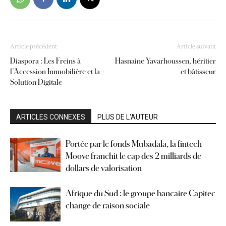
Article précédent
Article suivant
Diaspora : Les Freins à
Hasnaine Yavarhoussen, héritier
l’Accession Immobilière et la
et bâtisseur
Solution Digitale
ARTICLES CONNEXES
PLUS DE L'AUTEUR
Portée par le fonds Mubadala, la fintech
Moove franchit le cap des 2 milliards de
dollars de valorisation
Afrique du Sud : le groupe bancaire Capitec
change de raison sociale