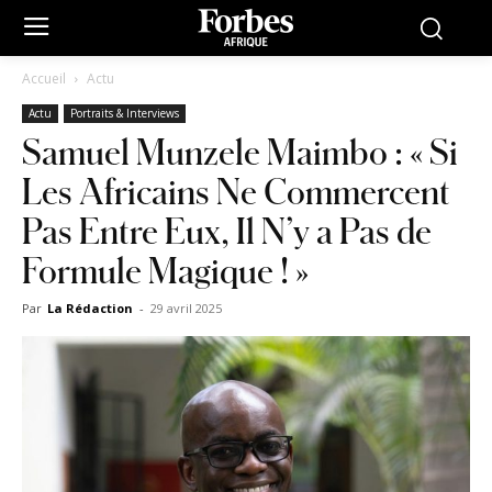
Accueil
Actu
Actu
Portraits & Interviews
Samuel Munzele Maimbo : « Si
Les Africains Ne Commercent
Pas Entre Eux, Il N’y a Pas de
Formule Magique ! »
Par
La Rédaction
-
29 avril 2025