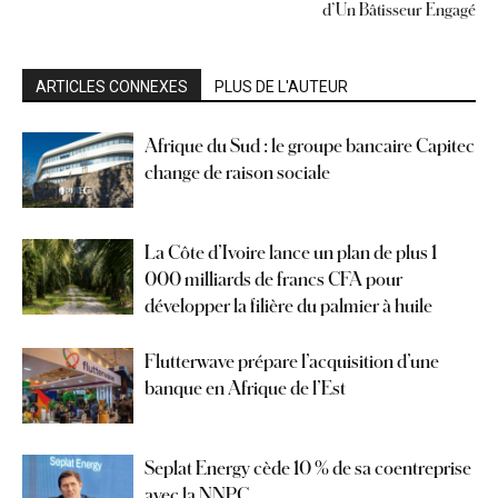
d’Un Bâtisseur Engagé
ARTICLES CONNEXES
PLUS DE L'AUTEUR
Afrique du Sud : le groupe bancaire Capitec
change de raison sociale
La Côte d’Ivoire lance un plan de plus 1
000 milliards de francs CFA pour
développer la filière du palmier à huile
Flutterwave prépare l’acquisition d’une
banque en Afrique de l’Est
Seplat Energy cède 10 % de sa coentreprise
avec la NNPC