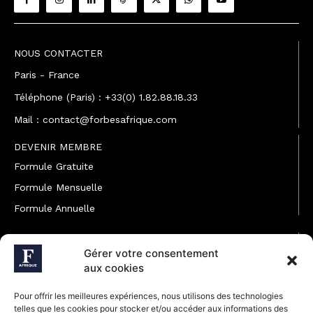
NOUS CONTACTER
Paris - France
Téléphone (Paris) : +33(0) 1.82.88.18.33
Mail : contact@forbesafrique.com
DEVENIR MEMBRE
Formule Gratuite
Formule Mensuelle
Formule Annuelle
JOINDRE L'ÉQUIPE
Gérer votre consentement
Rédaction
aux cookies
Service partenariat
Pour offrir les meilleures expériences, nous utilisons des technologies
Développement commercial
telles que les cookies pour stocker et/ou accéder aux informations des