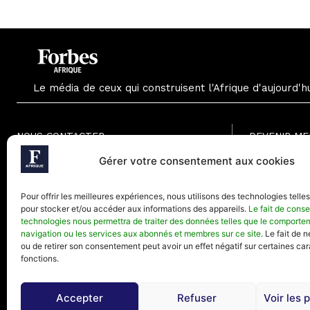
Le média de ceux qui construisent l'Afrique d'aujourd'h
NOUS CONTACTER
DEVENIR M
Formule Grat
Gérer votre consentement aux cookies
Paris - France
Formule Men
Téléphone (Paris) : +33(0) 1.82.88.18.33
Formule Annu
Pour offrir les meilleures expériences, nous utilisons des technologies telle
Mail : contact@forbesafrique.com
pour stocker et/ou accéder aux informations des appareils.
Le fait de conse
technologies nous permettra de traiter des données telles que le comporte
navigation ou les services aux abonnés et membres sur ce site
. Le fait de 
ou de retirer son consentement peut avoir un effet négatif sur certaines car
fonctions.
Accepter
Refuser
Voir les 