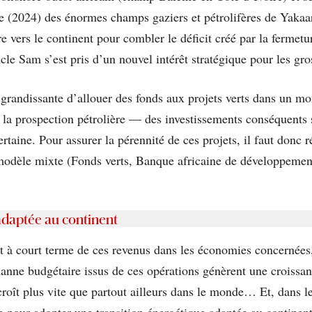
 (2024) des énormes champs gaziers et pétrolifères de Yakaar
vers le continent pour combler le déficit créé par la fermetu
le Sam s’est pris d’un nouvel intérêt stratégique pour les gr
 grandissante d’allouer des fonds aux projets verts dans un mo
 la prospection pétrolière — des investissements conséquents
certaine. Pour assurer la pérennité de ces projets, il faut donc
u modèle mixte (Fonds verts, Banque africaine de développe
adaptée au continent
t à court terme de ces revenus dans les économies concernées
nne budgétaire issus de ces opérations génèrent une croissanc
 croît plus vite que partout ailleurs dans le monde… Et, dans 
 pour adopter une transition énergétique adaptée au continent,