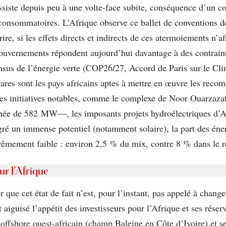
siste depuis peu à une volte-face subite, conséquence d’un con
s consommatoires. L’Afrique observe ce ballet de conventions 
re, si les effets directs et indirects de ces atermoiements n’af
gouvernements répondent aujourd’hui davantage à des contraint
nsus de l’énergie verte (COP26/27, Accord de Paris sur le Cl
 rares sont les pays africains aptes à mettre en œuvre les reco
lques initiatives notables, comme le complexe de Noor Ouarzaz
ée de 582 MW—, les imposants projets hydroélectriques d’Afr
é un immense potentiel (notamment solaire), la part des éne
rêmement faible : environ 2,5 % du mix, contre 8 % dans le 
ur l’Afrique
que cet état de fait n’est, pour l’instant, pas appelé à chang
 aiguisé l’appétit des investisseurs pour l’Afrique et ses rése
offshore ouest-africain (champ Baleine en Côte d’Ivoire) et 