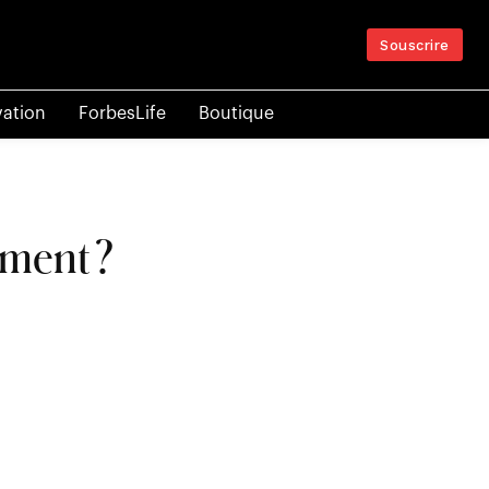
Souscrire
vation
ForbesLife
Boutique
ement ?