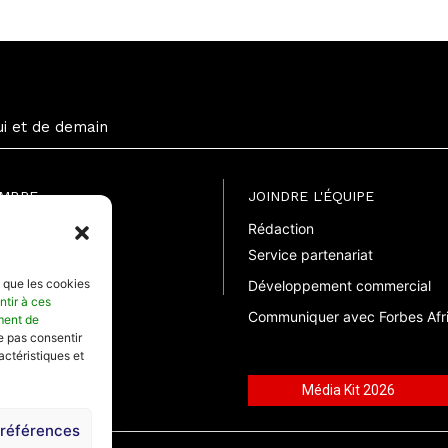
ui et de demain
EMBRE
JOINDRE L'ÉQUIPE
Rédaction
uite
Service partenariat
suelle
elle
s que les cookies
Développement commercial
ntir à ces
Communiquer avec Forbes Afr
ment de
ne pas consentir
actéristiques et
Média Kit 2026
préférences