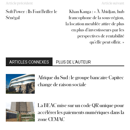
Article précédent
Article suivant
Soft Power : Ils Font Briller le
Khan Kanga : « À Abidjan, hub
Sénégal
francophone de la sous-région,
la location meublée attire de plus
en plus d’investisseurs par les
perspectives de rentabilité
qu’elle peut offrir. »
ARTICLES CONNEXES
PLUS DE L'AUTEUR
Afrique du Sud : le groupe bancaire Capitec
change de raison sociale
La BEAC mise sur un code QR unique pour
accélérer les paiements numériques dans la
zone CEMAC