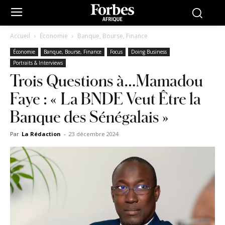
Accueil
Économie
Banque, Bourse, Finance
Économie
Banque, Bourse, Finance
Focus
Doing Business
Portraits & Interviews
Trois Questions à…Mamadou
Faye : « La BNDE Veut Être la
Banque des Sénégalais »
Par
La Rédaction
-
23 décembre 2024