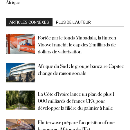
Afrique
ARTICLES CONNEXES
PLUS DE L'AUTEUR
Portée par le fonds Mubadala, la fintech
Moove franchit le cap des 2 milliards de
dollars de valorisation
Afrique du Sud : le groupe bancaire Capitec
change de raison sociale
La Côte d’Ivoire lance un plan de plus 1
000 milliards de francs CFA pour
développer la filière du palmier à huile
Flutterwave prépare l’acquisition d’une
banque en Afrique de l’Est