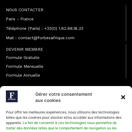
NOUS CONTACTER
Paris - France
Téléphone (Paris) : +33(0) 1.82.88.18.33
Mail : contact@forbesafrique.com
DEVENIR MEMBRE
Formule Gratuite
Formule Mensuelle
Formule Annuelle
JOINDRE L'ÉQUIPE
Gérer votre consentement
Rédaction
aux cookies
Service partenariat
Pour offrir les meilleures expériences, nous utilisons des technologies
Développement commercial
telles que les cookies pour stocker et/ou accéder aux informations des
appareils.
Le fait de consentir à ces technologies nous permettra de
Communiquer avec Forbes Afrique
traiter des données telles que le comportement de navigation ou les