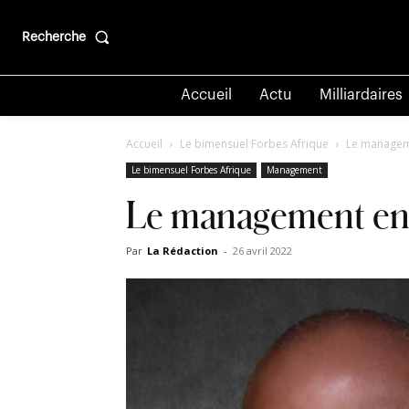
Recherche
Accueil
Actu
Milliardaires
Accueil
Le bimensuel Forbes Afrique
Le managemen
Le bimensuel Forbes Afrique
Management
Le management en Af
Par
La Rédaction
-
26 avril 2022