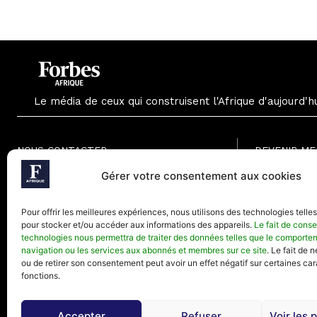
Le média de ceux qui construisent l'Afrique d'aujourd'h
NOUS CONTACTER
DEVENIR M
Formule Grat
Gérer votre consentement aux cookies
Paris - France
Formule Men
Téléphone (Paris) : +33(0) 1.82.88.18.33
Formule Annu
Pour offrir les meilleures expériences, nous utilisons des technologies telle
Mail : contact@forbesafrique.com
pour stocker et/ou accéder aux informations des appareils.
Le fait de conse
technologies nous permettra de traiter des données telles que le comporte
navigation ou les services aux abonnés et membres sur ce site
. Le fait de 
ou de retirer son consentement peut avoir un effet négatif sur certaines car
fonctions.
Accepter
Refuser
Voir les 