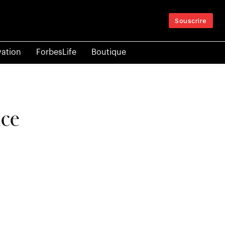
Souscrire
vation
ForbesLife
Boutique
nce