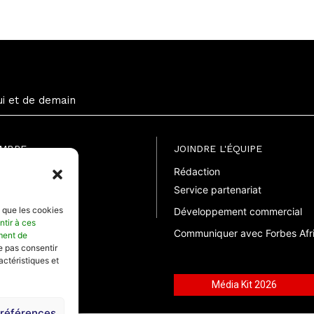
ui et de demain
EMBRE
JOINDRE L'ÉQUIPE
Rédaction
uite
Service partenariat
suelle
elle
s que les cookies
Développement commercial
ntir à ces
Communiquer avec Forbes Afr
ment de
ne pas consentir
actéristiques et
Média Kit 2026
préférences