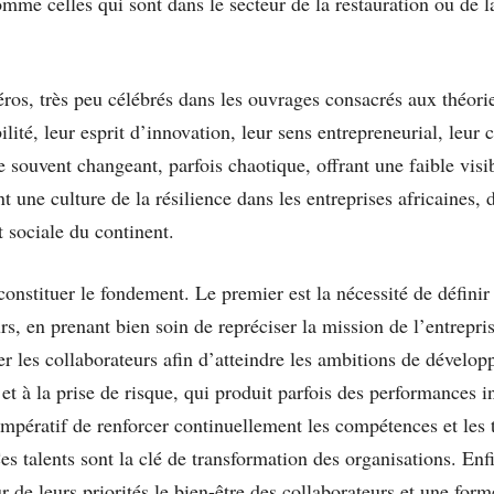
mme celles qui sont dans le secteur de la restauration ou de 
héros, très peu célébrés dans les ouvrages consacrés aux théo
ité, leur esprit d’innovation, leur sens entrepreneurial, leur c
ouvent changeant, parfois chaotique, offrant une faible visibil
 une culture de la résilience dans les entreprises africaines, d
 sociale du continent.
 constituer le fondement. Le premier est la nécessité de défin
s, en prenant bien soin de repréciser la mission de l’entrepri
 les collaborateurs afin d’atteindre les ambitions de dévelo
 et à la prise de risque, qui produit parfois des performances i
t impératif de renforcer continuellement les compétences et les
 talents sont la clé de transformation des organisations. Enfi
r de leurs priorités le bien-être des collaborateurs et une for