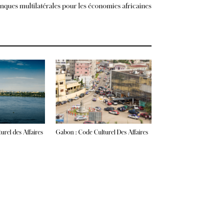
nques multilatérales pour les économies africaines
Gabon : Code Culturel Des Affaires
urel des Affaires