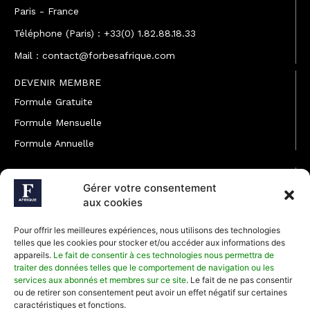
Paris - France
Téléphone (Paris) : +33(0) 1.82.88.18.33
Mail : contact@forbesafrique.com
DEVENIR MEMBRE
Formule Gratuite
Formule Mensuelle
Formule Annuelle
JOINDRE L'ÉQUIPE
Gérer votre consentement
Rédaction
aux cookies
Service partenariat
Pour offrir les meilleures expériences, nous utilisons des technologies
Développement commercial
telles que les cookies pour stocker et/ou accéder aux informations des
appareils.
Le fait de consentir à ces technologies nous permettra de
Communiquer avec Forbes Afrique
traiter des données telles que le comportement de navigation ou les
services aux abonnés et membres sur ce site
. Le fait de ne pas consentir
ou de retirer son consentement peut avoir un effet négatif sur certaines
Média Kit 2026
caractéristiques et fonctions.