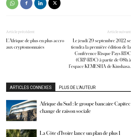
Article précédent
Article suivant
L’Afrique de plus en plus accro
Le jeudi 29 septembre 2022 se
aux cryptomonnaies
tiendra la première édition de la
Conférence Risque Pays RDC
(CRP-RDC) à partir de 08h à
l’espace KEMESHA de Kinshasa.
ARTICLES CONNEXES
PLUS DE L'AUTEUR
Afrique du Sud : le groupe bancaire Capitec
change de raison sociale
La Côte d’Ivoire lance un plan de plus 1