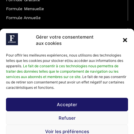
Formule Mensuelle
Formule Annuelle
JOINDRE L'ÉQUIPE
Gérer votre consentement
Rédaction
aux cookies
Service partenariat
Pour offrir les meilleures expériences, nous utilisons des technologies
Développement commercial
telles que les cookies pour stocker et/ou accéder aux informations des
appareils.
Le fait de consentir à ces technologies nous permettra de
Communiquer avec Forbes Afrique
traiter des données telles que le comportement de navigation ou les
services aux abonnés et membres sur ce site
. Le fait de ne pas consentir
ou de retirer son consentement peut avoir un effet négatif sur certaines
Média Kit 2026
caractéristiques et fonctions.
Accepter
Abonnez-vous à la newsletter de Forbes Afrique et recevez
Refuser
régulièrement nos meilleurs articles
Voir les préférences