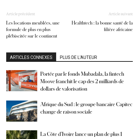
Article précédent
Article suivant
Les locations meublées, une
Healthtech : la bonne santé de la
formule de plus en plus
filière africaine
plébiscitée sur le continent
ARTICLES CONNEXES
PLUS DE L'AUTEUR
Portée par le fonds Mubadala, la fintech
Moove franchit le cap des 2 milliards de
dollars de valorisation
Afrique du Sud : le groupe bancaire Capitec
change de raison sociale
La Côte d’Ivoire lance un plan de plus 1