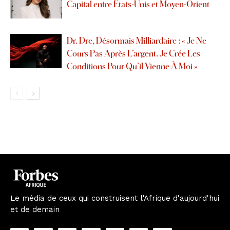
Capital entre États-Unis et Moyen-Orient
Dr. Dre, Désormais Milliardaire : « Je Ne
Cours Pas Après L’argent. Je Crée Les
Conditions Pour Qu’il Vienne À Moi »
Le média de ceux qui construisent l'Afrique d'aujourd'hui
et de demain