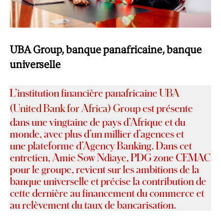
UBA Group, banque panafricaine, banque
universelle
L’institution financière panafricaine
UBA
(United Bank for Africa) Group
est présente
dans une vingtaine de pays d’Afrique et du
monde, avec plus d’un millier d’agences et
une
plateforme d’Agency Banking. Dans cet
entretien, Amie Sow Ndiaye, PDG zone CEMAC
pour le groupe, revient sur les ambitions de la
banque universelle et précise la contribution de
cette dernière au financement du commerce et
au relèvement du taux de bancarisation.