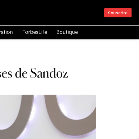
Souscrire
vation
ForbesLife
Boutique
ises de Sandoz