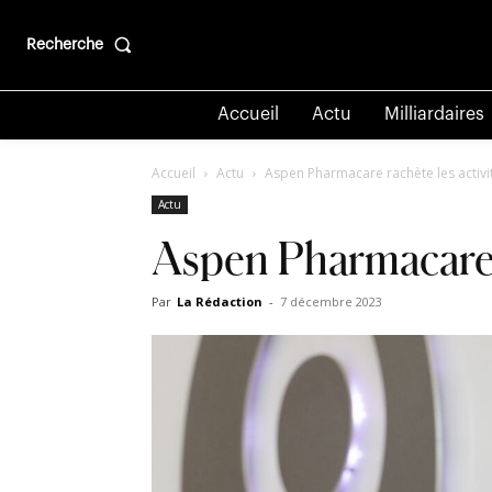
Recherche
Accueil
Actu
Milliardaires
Accueil
Actu
Aspen Pharmacare rachète les activi
Actu
Aspen Pharmacare r
Par
La Rédaction
-
7 décembre 2023