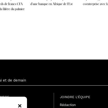
ards de francs CFA
d’une banque en Afrique de l’Est
coentreprise avec 
a filière du palmier
ui et de demain
EMBRE
JOINDRE L'ÉQUIPE
Rédaction
uite