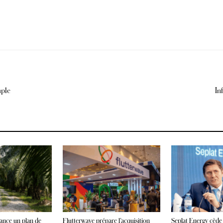
mple
In
lance un plan de
Flutterwave prépare l’acquisition
Seplat Energy cède