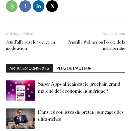
Article précédent
Article suivant
Jets d’affaires : le voyage en
Priscilla Wolmer ou l’école de la
mode avion
méritocratie
ARTICLES CONNEXES
PLUS DE L'AUTEUR
Super Apps africaines : le prochain grand
marché de l’économie numérique ?
Dans les coulisses du prêteur sur gages des
ultra-riches