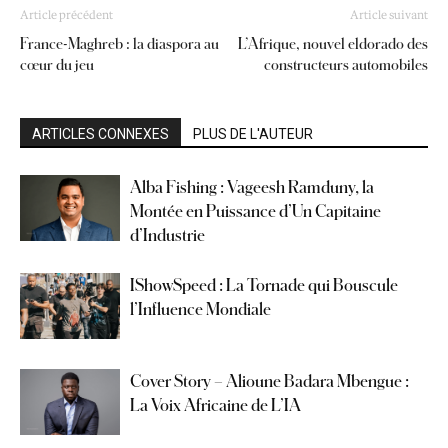
Article précédent
Article suivant
France-Maghreb : la diaspora au
L’Afrique, nouvel eldorado des
cœur du jeu
constructeurs automobiles
ARTICLES CONNEXES
PLUS DE L'AUTEUR
Alba Fishing : Vageesh Ramduny, la
Montée en Puissance d’Un Capitaine
d’Industrie
IShowSpeed : La Tornade qui Bouscule
l’Influence Mondiale
Cover Story – Alioune Badara Mbengue :
La Voix Africaine de L’IA