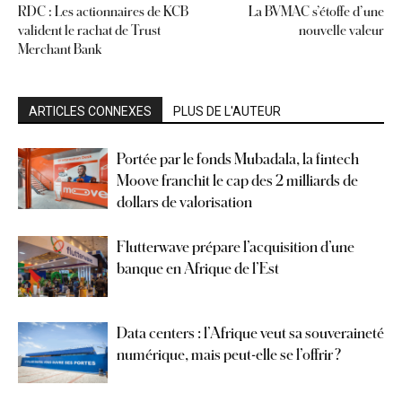
RDC : Les actionnaires de KCB
La BVMAC s’étoffe d’une
valident le rachat de Trust
nouvelle valeur
Merchant Bank
ARTICLES CONNEXES
PLUS DE L'AUTEUR
Portée par le fonds Mubadala, la fintech
Moove franchit le cap des 2 milliards de
dollars de valorisation
Flutterwave prépare l’acquisition d’une
banque en Afrique de l’Est
Data centers : l’Afrique veut sa souveraineté
numérique, mais peut-elle se l’offrir ?