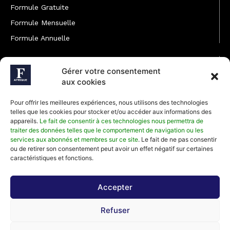
Formule Gratuite
Formule Mensuelle
Formule Annuelle
JOINDRE L'ÉQUIPE
Gérer votre consentement
Rédaction
aux cookies
Service partenariat
Pour offrir les meilleures expériences, nous utilisons des technologies
Développement commercial
telles que les cookies pour stocker et/ou accéder aux informations des
appareils.
Le fait de consentir à ces technologies nous permettra de
Communiquer avec Forbes Afrique
traiter des données telles que le comportement de navigation ou les
services aux abonnés et membres sur ce site
. Le fait de ne pas consentir
ou de retirer son consentement peut avoir un effet négatif sur certaines
Média Kit 2026
caractéristiques et fonctions.
Accepter
Abonnez-vous à la newsletter de Forbes Afrique et recevez
Refuser
régulièrement nos meilleurs articles