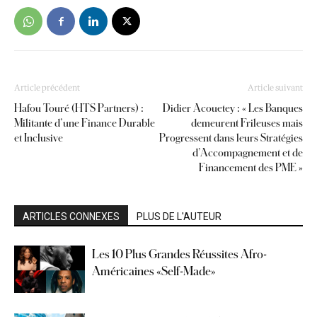
Article précédent
Article suivant
Hafou Touré (HTS Partners) :
Didier Acouetey : « Les Banques
Militante d’une Finance Durable
demeurent Frileuses mais
et Inclusive
Progressent dans leurs Stratégies
d’Accompagnement et de
Financement des PME »
ARTICLES CONNEXES
PLUS DE L'AUTEUR
Les 10 Plus Grandes Réussites Afro-
Américaines «Self-Made»