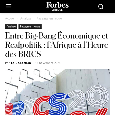
Accueil
Analyse
Passage en revue
Analyse
Passage en revue
Entre Big-Bang Économique et
Realpolitik : l’Afrique à l’Heure
des BRICS
Par
La Rédaction
-
13 novembre 2024