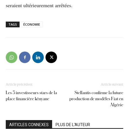
seraient ultérieurement arrêtées.
TAGS
ÉCONOMIE
Article précédent
Article suivant
Les 3 investisseurs stars de la
Stellantis confirme la future
place financière kényane
production de modèles Fiat en
Algérie
ARTICLES CONNEXES
PLUS DE L'AUTEUR