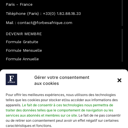
Paris - France
Téléphone (Paris) : +33(0) 1.82.88.18.33
Mail : contact@forbesafrique.com
DEVENIR MEMBRE
Formule Gratuite
Formule Mensuelle
Formule Annuelle
JOINDRE L'ÉQUIPE
Gérer votre consentement
Rédaction
aux cookies
Service partenariat
Pour offrir les meilleures expériences, nous utilisons des technologies
Développement commercial
telles que les cookies pour stocker et/ou accéder aux informations des
appareils.
Le fait de consentir à ces technologies nous permettra de
Communiquer avec Forbes Afrique
traiter des données telles que le comportement de navigation ou les
services aux abonnés et membres sur ce site
. Le fait de ne pas consentir
ou de retirer son consentement peut avoir un effet négatif sur certaines
Média Kit 2026
caractéristiques et fonctions.