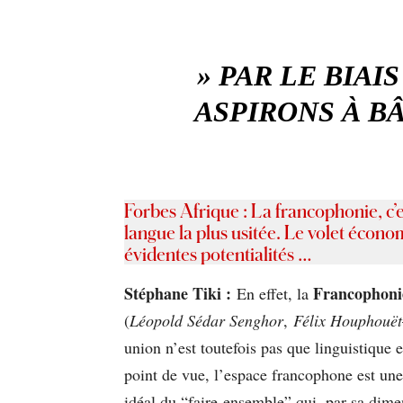
» PAR LE BIA
ASPIRONS À B
Forbes Afrique : La francophonie, c’e
langue la plus usitée. Le volet éco
évidentes potentialités …
Stéphane Tiki :
Francophon
En effet, la
(
Léopold Sédar Senghor
,
Félix Houphouët
union n’est toutefois pas que linguistique
point de vue, l’espace francophone est une 
idéal du “faire-ensemble” qui, par sa dime