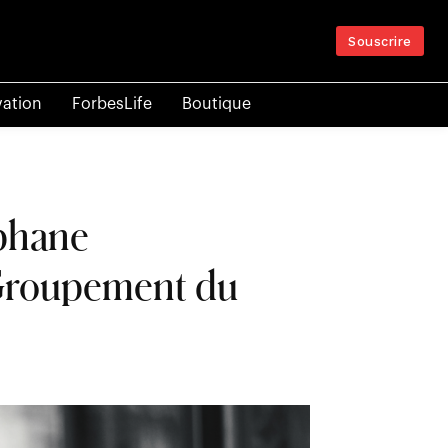
Souscrire
vation
ForbesLife
Boutique
éphane
 Groupement du