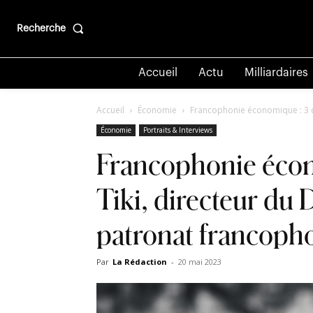
Recherche
Accueil
Actu
Milliardaires
Accueil
Économie
Francophonie économique : 3 q
Économie
Portraits & Interviews
Francophonie écon
Tiki, directeur d
patronat francoph
Par
La Rédaction
-
20 mai 2023