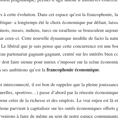
s à cette évolution. Dans cet espace qu’est la francophonie, la
rique- a longtemps été le choix économique par défaut, laissa
inois, russes, indiens, turcs ou israéliens se bousculent aujour
s par ceux-ci. Cette nouvelle dynamique modifie de facto la nat
 Le libéral que je suis pense que cette concurrence est une bon
eau partenariat gagnant-gagnant, centré sur les intérêts bien c
 doit faire sienne pour mieux s’imposer sur la scène économiqu
francophonie économique
 à ses ambitions qu’est la
.
interconnecté, il est bon de rappeler que la pleine jouissance
ulturelles, sportives…) passe d’abord par la réussite économique
 pour créer de la richesse et des emplois. Le vrai enjeu est là 
phone parvient à capitaliser sur les outils économiques offerts
arvenions à faire de même au sein de notre espace communaut