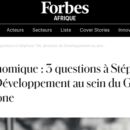
Acteurs
Secteurs
Liste
Cover Stories
Inno
uestions à Stéphane Tiki, directeur du Développement au sein...
omique : 3 questions à St
u Développement au sein du
one