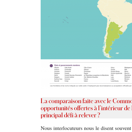
La comparaison faite avec le Commo
opportunités offertes à l’intérieur d
principal défi à relever ?
Nous interlocuteurs nous le disent souvent 