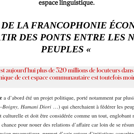
espace linguistique.
IS DE LA FRANCOPHONIE ÉCO
ÂTIR DES PONTS ENTRE LES N
PEUPLES «
st aujourd’hui plus de 320 millions de locuteurs dans 
nomique de cet espace communautaire est toutefois mo
ie
a d’abord été un projet politique, porté notamment par plusi
–
Boigny, Hamani Diori
…) qui cherchaient à fédérer les peup
 et culturelle et doit être considérée comme un tout, engloba
chance pour nouer des relations d’affaire car loin de se résum
nsion pragmatique, permet d’agir autour d’initiatives concrète