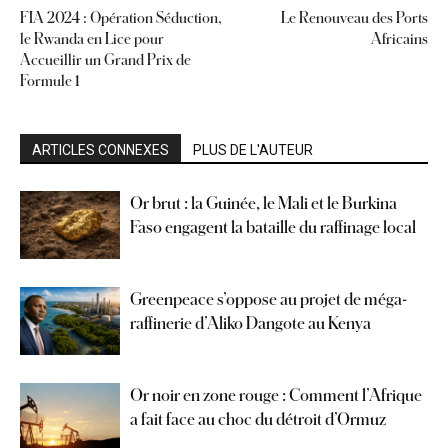
FIA 2024 : Opération Séduction,
Le Renouveau des Ports
le Rwanda en Lice pour
Africains
Accueillir un Grand Prix de
Formule 1
ARTICLES CONNEXES
PLUS DE L'AUTEUR
Or brut : la Guinée, le Mali et le Burkina
Faso engagent la bataille du raffinage local
Greenpeace s’oppose au projet de méga-
raffinerie d’Aliko Dangote au Kenya
Or noir en zone rouge : Comment l’Afrique
a fait face au choc du détroit d’Ormuz