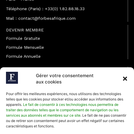
Téléphone (Paris) : +33(0) 1.82.88.18.33
Mail : contact@forbesafrique.com
DEVENIR MEMBRE
Formule Gratuite
Formule Mensuelle
Formule Annuelle
JOINDRE L'ÉQUIPE
Gérer votre consentement
Rédaction
aux cookies
Service partenariat
Pour offrir les meilleures expériences, nous utilisons des technologies
Développement commercial
telles que les cookies pour stocker et/ou accéder aux informations des
appareils.
Le fait de consentir à ces technologies nous permettra de
Communiquer avec Forbes Afrique
traiter des données telles que le comportement de navigation ou les
services aux abonnés et membres sur ce site
. Le fait de ne pas consentir
ou de retirer son consentement peut avoir un effet négatif sur certaines
Média Kit 2026
caractéristiques et fonctions.