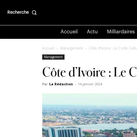
Recherche
Accueil
Actu
Milliardaires
Accueil
Management
Côte d’Ivoire : Le Code Cult
Management
Côte d’Ivoire : Le 
Par
La Rédaction
-
14 janvier 2024