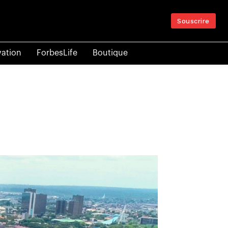
Souscrire
vation
ForbesLife
Boutique