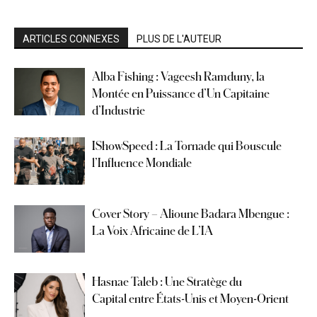
ARTICLES CONNEXES
PLUS DE L'AUTEUR
Alba Fishing : Vageesh Ramduny, la
Montée en Puissance d’Un Capitaine
d’Industrie
IShowSpeed : La Tornade qui Bouscule
l’Influence Mondiale
Cover Story – Alioune Badara Mbengue :
La Voix Africaine de L’IA
Hasnae Taleb : Une Stratège du
Capital entre États-Unis et Moyen-Orient