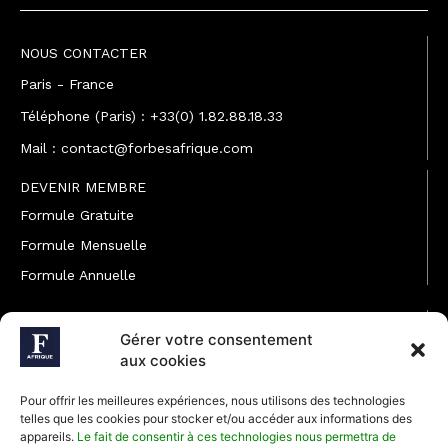
NOUS CONTACTER
Paris - France
Téléphone (Paris) : +33(0) 1.82.88.18.33
Mail : contact@forbesafrique.com
DEVENIR MEMBRE
Formule Gratuite
Formule Mensuelle
Formule Annuelle
JOINDRE L'ÉQUIPE
Gérer votre consentement
Rédaction
aux cookies
Service partenariat
Pour offrir les meilleures expériences, nous utilisons des technologies
Développement commercial
telles que les cookies pour stocker et/ou accéder aux informations des
appareils.
Le fait de consentir à ces technologies nous permettra de
Communiquer avec Forbes Afrique