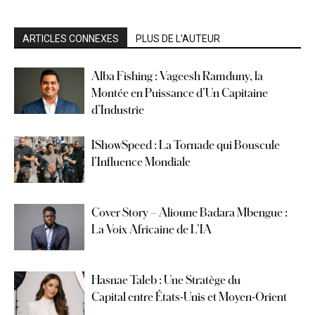
ARTICLES CONNEXES
PLUS DE L'AUTEUR
Alba Fishing : Vageesh Ramduny, la
Montée en Puissance d’Un Capitaine
d’Industrie
IShowSpeed : La Tornade qui Bouscule
l’Influence Mondiale
Cover Story – Alioune Badara Mbengue :
La Voix Africaine de L’IA
Hasnae Taleb : Une Stratège du
Capital entre États-Unis et Moyen-Orient