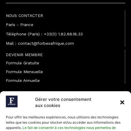
NOUS CONTACTER
Paris - France
Téléphone (Paris) : +33(0) 1.82.88.18.33
Mail : contact@forbesafrique.com
DEVENIR MEMBRE
Formule Gratuite
Formule Mensuelle
Formule Annuelle
JOINDRE L'ÉQUIPE
Gérer votre consentement
Rédaction
aux cookies
Service partenariat
Pour offrir les meilleures expériences, nous utilisons des technologies
Développement commercial
telles que les cookies pour stocker et/ou accéder aux informations des
appareils.
Le fait de consentir à ces technologies nous permettra de
Communiquer avec Forbes Afrique