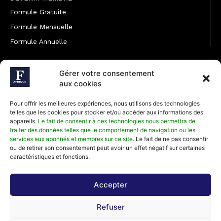
Formule Gratuite
Formule Mensuelle
Formule Annuelle
JOINDRE L'ÉQUIPE
Gérer votre consentement
Rédaction
aux cookies
Service partenariat
Pour offrir les meilleures expériences, nous utilisons des technologies
Développement commercial
telles que les cookies pour stocker et/ou accéder aux informations des
appareils.
Le fait de consentir à ces technologies nous permettra de
Communiquer avec Forbes Afrique
traiter des données telles que le comportement de navigation ou les
services aux abonnés et membres sur ce site
. Le fait de ne pas consentir
ou de retirer son consentement peut avoir un effet négatif sur certaines
Média Kit 2026
caractéristiques et fonctions.
Accepter
Abonnez-vous à la newsletter de Forbes Afrique et recevez
Refuser
régulièrement nos meilleurs articles