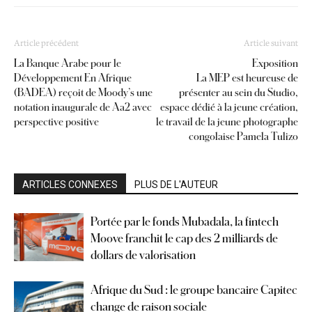
Article précédent
Article suivant
La Banque Arabe pour le
Exposition
Développement En Afrique
La MEP est heureuse de
(BADEA) reçoit de Moody’s une
présenter au sein du Studio,
notation inaugurale de Aa2 avec
espace dédié à la jeune création,
perspective positive
le travail de la jeune photographe
congolaise Pamela Tulizo
ARTICLES CONNEXES
PLUS DE L'AUTEUR
Portée par le fonds Mubadala, la fintech
Moove franchit le cap des 2 milliards de
dollars de valorisation
Afrique du Sud : le groupe bancaire Capitec
change de raison sociale