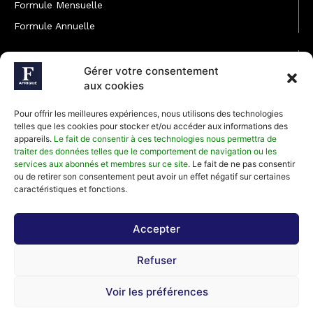
Formule Mensuelle
Formule Annuelle
JOINDRE L'ÉQUIPE
Gérer votre consentement
Rédaction
aux cookies
Service partenariat
Pour offrir les meilleures expériences, nous utilisons des technologies
Développement commercial
telles que les cookies pour stocker et/ou accéder aux informations des
appareils.
Le fait de consentir à ces technologies nous permettra de
Communiquer avec Forbes Afrique
traiter des données telles que le comportement de navigation ou les
services aux abonnés et membres sur ce site
. Le fait de ne pas consentir
ou de retirer son consentement peut avoir un effet négatif sur certaines
Média Kit 2026
caractéristiques et fonctions.
Accepter
Abonnez-vous à la newsletter de Forbes Afrique et recevez
Refuser
régulièrement nos meilleurs articles
Voir les préférences
©2026 Forbes Afrique, Tous Droits Réservés.