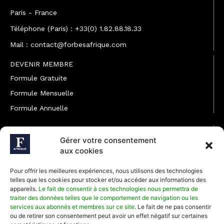
Paris - France
Téléphone (Paris) : +33(0) 1.82.88.18.33
Mail : contact@forbesafrique.com
DEVENIR MEMBRE
Formule Gratuite
Formule Mensuelle
Formule Annuelle
JOINDRE L'ÉQUIPE
Gérer votre consentement
Rédaction
aux cookies
Service partenariat
Pour offrir les meilleures expériences, nous utilisons des technologies
Développement commercial
telles que les cookies pour stocker et/ou accéder aux informations des
appareils.
Le fait de consentir à ces technologies nous permettra de
Communiquer avec Forbes Afrique
traiter des données telles que le comportement de navigation ou les
services aux abonnés et membres sur ce site
. Le fait de ne pas consentir
ou de retirer son consentement peut avoir un effet négatif sur certaines
Média Kit 2026