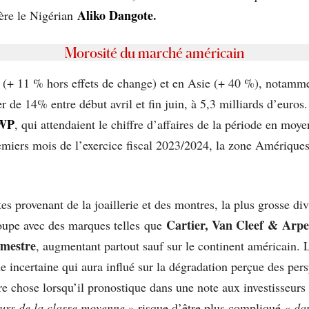
Aliko Dangote
.
ière le Nigérian
Morosité du marché américain
pe (+ 11 % hors effets de change) et en Asie (+ 40 %), notamm
 de 14% entre début avril et fin juin, à 5,3 milliards d’euros. 
WP
, qui attendaient le chiffre d’affaires de la période en mo
emiers mois de l’exercice fiscal 2023/2024, la zone Amériques
es provenant de la joaillerie et des montres, la plus grosse d
Cartier, Van Cleef & Arpe
roupe avec des marques telles que
imestre
, augmentant partout sauf sur le continent américain. L
 incertaine qui aura influé sur la dégradation perçue des pers
re chose lorsqu’il pronostique dans une note aux investisseurs 
rs de la classe moyenne
» risque d’être plus compliqué «
da