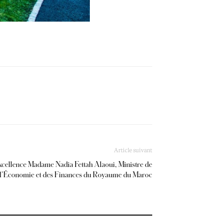
Article suivant
xcellence Madame Nadia Fettah Alaoui, Ministre de
l’Économie et des Finances du Royaume du Maroc