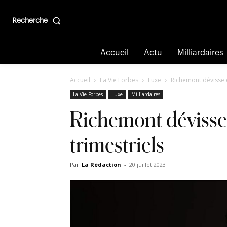
Recherche
Accueil
Actu
Milliardaires
Accueil
La Vie Forbes
Luxe
Richemont dévisse e
La Vie Forbes
Luxe
Milliardaires
Richemont dévisse 
trimestriels
Par
La Rédaction
-
20 juillet 2023