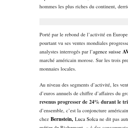
hommes les plus riches du continent, derr
Porté par le rebond de l’activité en Euro
pourtant vu ses ventes mondiales progresser
A
analystes interrogés par l’
agence suisse
marché américain morose. Sur les trois pr
monnaies locales.
Au niveau des segments d’activité, les vent
d’euros annuels de chiffre d’affaires du g
revenus progresser de
24% durant le tr
d’ensemble, c’est la conjoncture américaine
Bernstein,
chez
Luca Solca
ne dit pas aut
métier de Richemont, «
à des consommateu