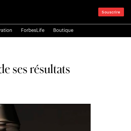
Souscrire
vation
ForbesLife
Boutique
e ses résultats