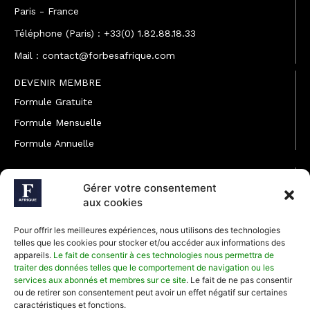
Paris - France
Téléphone (Paris) : +33(0) 1.82.88.18.33
Mail : contact@forbesafrique.com
DEVENIR MEMBRE
Formule Gratuite
Formule Mensuelle
Formule Annuelle
JOINDRE L'ÉQUIPE
Gérer votre consentement
Rédaction
aux cookies
Service partenariat
Pour offrir les meilleures expériences, nous utilisons des technologies
Développement commercial
telles que les cookies pour stocker et/ou accéder aux informations des
appareils.
Le fait de consentir à ces technologies nous permettra de
Communiquer avec Forbes Afrique
traiter des données telles que le comportement de navigation ou les
services aux abonnés et membres sur ce site
. Le fait de ne pas consentir
ou de retirer son consentement peut avoir un effet négatif sur certaines
Média Kit 2026
caractéristiques et fonctions.