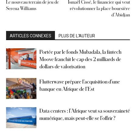
Le nouveau terrain de jeu de
Ismaël Cissé, le financier qui veut
Serena Williams
révolutionner la place boursière
d’Abidjan
ARTICLES CONNEXES
PLUS DE L'AUTEUR
Portée par le fonds Mubadala, la fintech
Moove franchit le cap des 2 milliards de
dollars de valorisation
Flutterwave prépare l’acquisition d’une
banque en Afrique de l’Est
Data centers : l’Afrique veut sa souveraineté
numérique, mais peut-elle se l’offrir ?