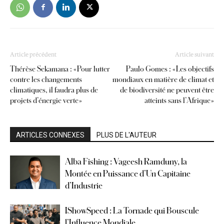
Article précédent
Article suivant
Thérèse Sekamana : « Pour lutter
Paulo Gomes : « Les objectifs
contre les changements
mondiaux en matière de climat et
climatiques, il faudra plus de
de biodiversité ne peuvent être
projets d’énergie verte »
atteints sans l’Afrique »
ARTICLES CONNEXES
PLUS DE L'AUTEUR
Alba Fishing : Vageesh Ramduny, la
Montée en Puissance d’Un Capitaine
d’Industrie
IShowSpeed : La Tornade qui Bouscule
l’Influence Mondiale