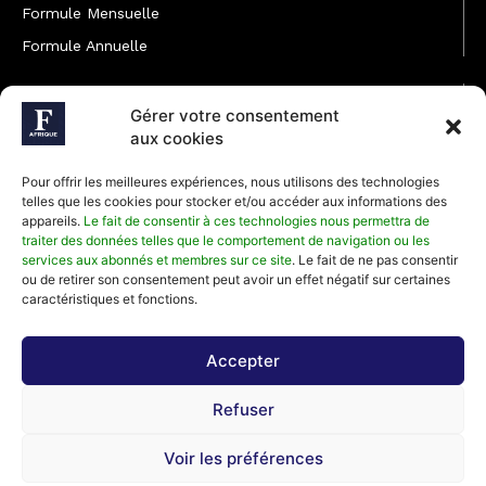
Formule Mensuelle
Formule Annuelle
JOINDRE L'ÉQUIPE
Gérer votre consentement
Rédaction
aux cookies
Service partenariat
Pour offrir les meilleures expériences, nous utilisons des technologies
Développement commercial
telles que les cookies pour stocker et/ou accéder aux informations des
appareils.
Le fait de consentir à ces technologies nous permettra de
Communiquer avec Forbes Afrique
traiter des données telles que le comportement de navigation ou les
services aux abonnés et membres sur ce site
. Le fait de ne pas consentir
ou de retirer son consentement peut avoir un effet négatif sur certaines
Média Kit 2026
caractéristiques et fonctions.
Accepter
Abonnez-vous à la newsletter de Forbes Afrique et recevez
Refuser
régulièrement nos meilleurs articles
Voir les préférences
©2026 Forbes Afrique, Tous Droits Réservés.