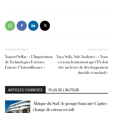
Article précédent
Article suivant
Youssef Seffar : « L’Importation
Yaya Sylla, Sah Analytics : « Nous
de Technologies Externes
croyons fermement que l’IA doit
Entrave l’Autosuffisance »
être un levier de développement
durable et inclusif »
ARTICLES CONNEXES
PLUS DE L'AUTEUR
Afrique du Sud : le groupe bancaire Capitec
change de raison sociale