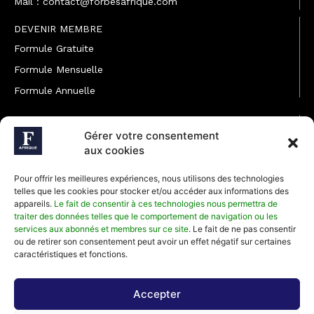
Mail : contact@forbesafrique.com
DEVENIR MEMBRE
Formule Gratuite
Formule Mensuelle
Formule Annuelle
JOINDRE L'ÉQUIPE
Gérer votre consentement
Rédaction
aux cookies
Service partenariat
Pour offrir les meilleures expériences, nous utilisons des technologies
Développement commercial
telles que les cookies pour stocker et/ou accéder aux informations des
appareils.
Le fait de consentir à ces technologies nous permettra de
Communiquer avec Forbes Afrique
traiter des données telles que le comportement de navigation ou les
services aux abonnés et membres sur ce site
. Le fait de ne pas consentir
ou de retirer son consentement peut avoir un effet négatif sur certaines
Média Kit 2026
caractéristiques et fonctions.
Accepter
Abonnez-vous à la newsletter de Forbes Afrique et recevez