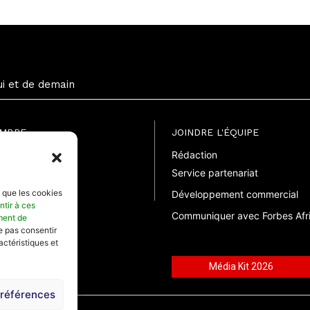
ui et de demain
EMBRE
JOINDRE L'ÉQUIPE
Rédaction
uite
Service partenariat
suelle
elle
s que les cookies
Développement commercial
ntir à ces
Communiquer avec Forbes Afr
ment de
ne pas consentir
actéristiques et
Média Kit 2026
préférences