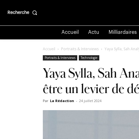
Recherche
Accueil
Actu
Milliardaires
Accueil
Portraits & Interviews
Yaya Sylla, Sah Anal
Portraits & Interviews
Technologie
Yaya Sylla, Sah Ana
être un levier de d
Par
La Rédaction
-
24 juillet 2024