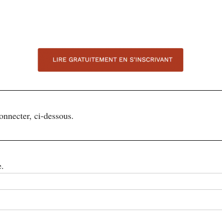
connecter, ci-dessous.
e.