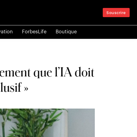
Souscrire
vation
ForbesLife
Boutique
mement que l’IA doit
usif »