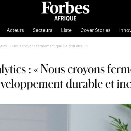
Acteurs
Secteurs
Liste
Cover Stories
Inno
ytics : « Nous croyons fermement que l’IA doit être un...
lytics : « Nous croyons fer
éveloppement durable et incl