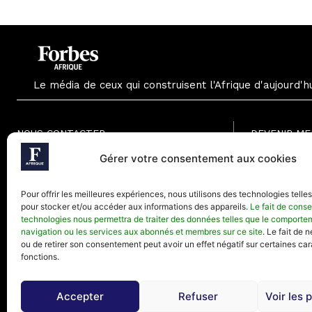
Le média de ceux qui construisent l'Afrique d'aujourd'h
NOUS CONTACTER
DEVENIR M
Formule Grat
Gérer votre consentement aux cookies
Paris - France
Formule Men
Téléphone (Paris) : +33(0) 1.82.88.18.33
Formule Annu
Pour offrir les meilleures expériences, nous utilisons des technologies telle
Mail : contact@forbesafrique.com
pour stocker et/ou accéder aux informations des appareils.
Le fait de conse
technologies nous permettra de traiter des données telles que le comporte
navigation ou les services aux abonnés et membres sur ce site
. Le fait de 
ou de retirer son consentement peut avoir un effet négatif sur certaines car
fonctions.
Accepter
Refuser
Voir les 