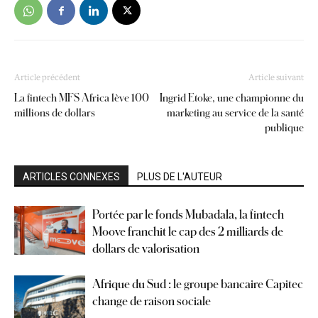
Article précédent
Article suivant
La fintech MFS Africa lève 100
Ingrid Etoke, une championne du
millions de dollars
marketing au service de la santé
publique
ARTICLES CONNEXES
PLUS DE L'AUTEUR
Portée par le fonds Mubadala, la fintech
Moove franchit le cap des 2 milliards de
dollars de valorisation
Afrique du Sud : le groupe bancaire Capitec
change de raison sociale