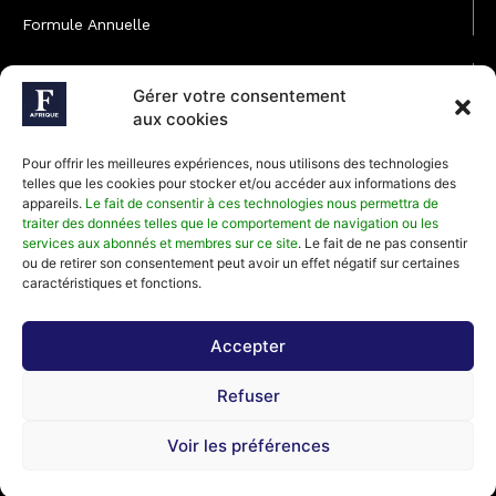
Formule Annuelle
JOINDRE L'ÉQUIPE
Gérer votre consentement
Rédaction
aux cookies
Service partenariat
Pour offrir les meilleures expériences, nous utilisons des technologies
Développement commercial
telles que les cookies pour stocker et/ou accéder aux informations des
appareils.
Le fait de consentir à ces technologies nous permettra de
Communiquer avec Forbes Afrique
traiter des données telles que le comportement de navigation ou les
services aux abonnés et membres sur ce site
. Le fait de ne pas consentir
ou de retirer son consentement peut avoir un effet négatif sur certaines
Média Kit 2026
caractéristiques et fonctions.
Accepter
Abonnez-vous à la newsletter de Forbes Afrique et recevez
Refuser
régulièrement nos meilleurs articles
Voir les préférences
©2026 Forbes Afrique, Tous Droits Réservés.