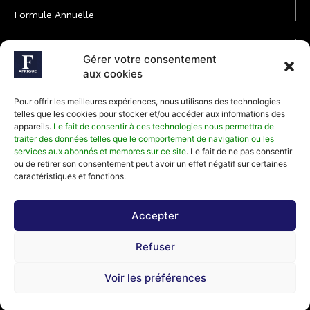
Formule Annuelle
JOINDRE L'ÉQUIPE
Gérer votre consentement
Rédaction
aux cookies
Service partenariat
Pour offrir les meilleures expériences, nous utilisons des technologies
Développement commercial
telles que les cookies pour stocker et/ou accéder aux informations des
appareils.
Le fait de consentir à ces technologies nous permettra de
Communiquer avec Forbes Afrique
traiter des données telles que le comportement de navigation ou les
services aux abonnés et membres sur ce site
. Le fait de ne pas consentir
ou de retirer son consentement peut avoir un effet négatif sur certaines
Média Kit 2026
caractéristiques et fonctions.
Accepter
Abonnez-vous à la newsletter de Forbes Afrique et recevez
Refuser
régulièrement nos meilleurs articles
Voir les préférences
©2026 Forbes Afrique, Tous Droits Réservés.