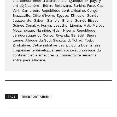
à la concurrence transnationale. Quelque 34 pays y 
ont déjà adhéré : Bénin, Botswana, Burkina Faso, Cap 
Vert, Cameroun, République centrafricaine, Congo-
Brazzaville, Côte d’Ivoire, Égypte, Éthiopie, Guinée 
équatoriale, Gabon, Gambie, Ghana, Guinée Bissau, 
Guinée Conakry, Kenya, Lesotho, Liberia, Mali, Maroc, 
Mozambique, Namibie, Niger, Nigeria, République 
démocratique du Congo, Rwanda, Sénégal, Sierra 
Leone, Afrique du Sud, Swaziland, Tchad, Togo, 
Zimbabwe. Cette initiative devrait contribuer à faire 
progresser le développement socio-économique du 
continent et à améliorer la connectivité aérienne 
entre pays africains.
TAGS
TRANSPORT AÉRIEN