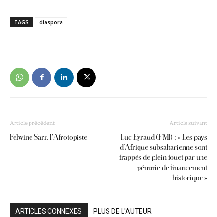
TAGS
diaspora
Article précédent
Article suivant
Felwine Sarr, l’Afrotopiste
Luc Eyraud (FMI) : « Les pays
d’Afrique subsaharienne sont
frappés de plein fouet par une
pénurie de financement
historique »
ARTICLES CONNEXES
PLUS DE L'AUTEUR