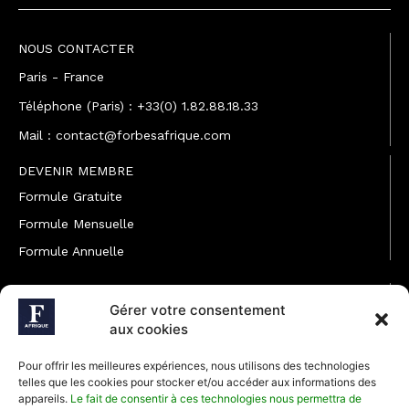
NOUS CONTACTER
Paris - France
Téléphone (Paris) : +33(0) 1.82.88.18.33
Mail : contact@forbesafrique.com
DEVENIR MEMBRE
Formule Gratuite
Formule Mensuelle
Formule Annuelle
JOINDRE L'ÉQUIPE
Gérer votre consentement
Rédaction
aux cookies
Service partenariat
Pour offrir les meilleures expériences, nous utilisons des technologies
Développement commercial
telles que les cookies pour stocker et/ou accéder aux informations des
appareils.
Le fait de consentir à ces technologies nous permettra de
Communiquer avec Forbes Afrique