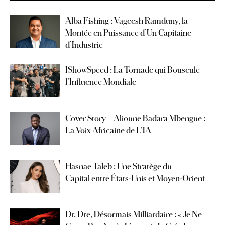
Alba Fishing : Vageesh Ramduny, la
Montée en Puissance d’Un Capitaine
d’Industrie
IShowSpeed : La Tornade qui Bouscule
l’Influence Mondiale
Cover Story – Alioune Badara Mbengue :
La Voix Africaine de L’IA
Hasnae Taleb : Une Stratège du
Capital entre États-Unis et Moyen-Orient
Dr. Dre, Désormais Milliardaire : « Je Ne