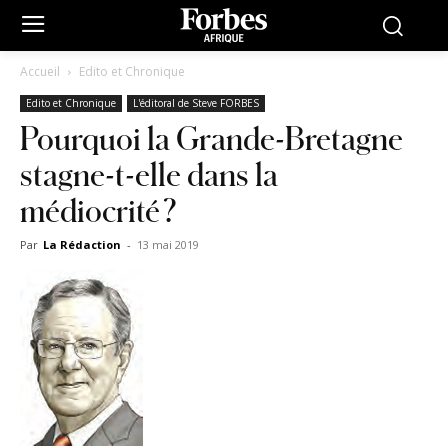
Accueil
Edito et Chronique
Edito et Chronique
L'éditoral de Steve FORBES
Pourquoi la Grande-Bretagne
stagne-t-elle dans la
médiocrité ?
Par
La Rédaction
-
13 mai 2019