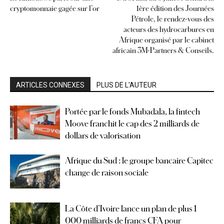
cryptomonnaie gagée sur l’or
1ère édition des Journées
Pétrole, le rendez-vous des
acteurs des hydrocarbures en
Afrique organisé par le cabinet
africain 3M-Partners & Conseils.
ARTICLES CONNEXES
PLUS DE L'AUTEUR
Portée par le fonds Mubadala, la fintech
Moove franchit le cap des 2 milliards de
dollars de valorisation
Afrique du Sud : le groupe bancaire Capitec
change de raison sociale
La Côte d’Ivoire lance un plan de plus 1
000 milliards de francs CFA pour