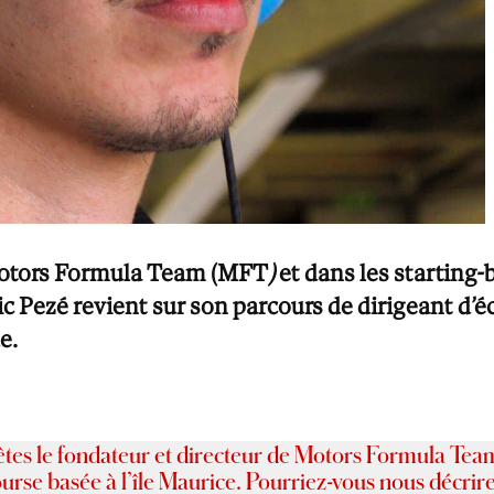
otors Formula Team
(MFT
)
et dans les starting-
c Pezé revient sur son parcours de dirigeant d’éc
e.
êtes le fondateur et directeur de Motors Formula
Team
urse basée à l’île Maurice. Pourriez
-vous nous décrir