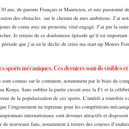
 30 ans, de parents Français et Mauricien, et suis passionné 
occasion des obstacles sur le chemin de mes ambitions. J’ai n
 jours de coma avec un pronostic vital engagé. J’ai par la suit
cher. Je retiens de ce douloureux épisode qu’il est important
te période que j’ai eu le déclic de créer ma start-up Motors 
s sports mécaniques. Ces derniers sont-ils visibles et
sont connus sur le continent, notamment par le biais de compét
u Kenya. Sans oublier la partie circuit avec la F1 et la célé
veur de la popularisation de ces sports. L’intérêt a toutefois v
 que l’engouement ne reprenne pour les compétitions mécaniq
pionnats internationaux sont devenus attractifs et disposent 
ir de nouveaux fans, notamment à travers des courses d’endu