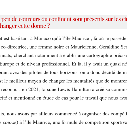
, peu de
coureurs du continent sont présents sur les c
hanger cette donne ?
est basé tant à Monaco qu’à l’île Maurice ; là où je possède 
directrice, une femme noire et Mauricienne, Geraldine Secon
nnats, cherchant notamment à établir une cartographie précise
ope et de niveau professionnel. Et là, il y avait un quasi néan
aborant avec des pilotes de tous horizons, on a donc décidé de
 est le meilleur moyen de changer les mentalités que de montrer
st reconnu : en 2021, lorsque Lewis Hamilton a créé sa commis
é cité et mentionné en étude de cas pour le travail que nous av
ents, nous avons par ailleurs commencé à organiser des compéti
e course
) à l’île Maurice, une formule de compétition sporti