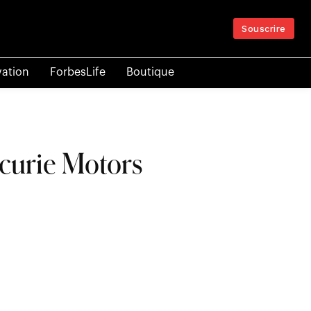
Souscrire
vation
ForbesLife
Boutique
écurie Motors