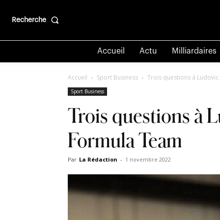
Recherche
Accueil
Actu
Milliardaires
Accueil
Sport Business
Trois questions à Ludovic
Sport Business
Trois questions à L
Formula Team
Par
La Rédaction
-
1 novembre 2022